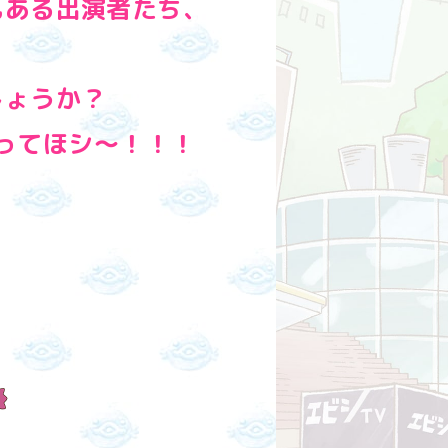
もある出演者たち、
しょうか？
ってほシ～！！！