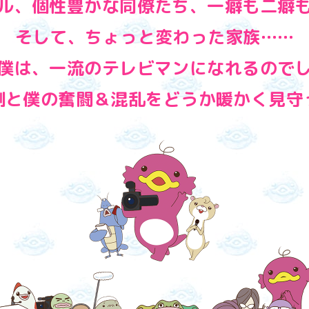
ル、個性豊かな同僚たち、
一癖も二癖
そして、ちょっと変わった家族……
僕は、
一流のテレビマンになれるので
側と僕の奮闘＆混乱を
どうか暖かく見守