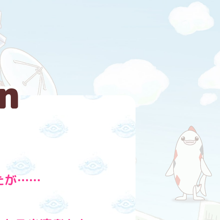
n
たが……
！